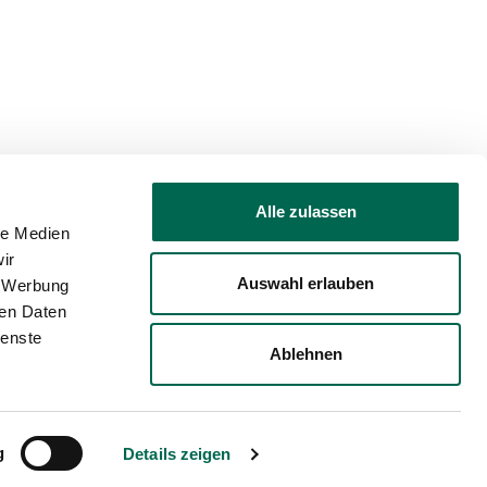
Alle zulassen
le Medien
ir
Auswahl erlauben
, Werbung
rierefreiheit
Barriere melden
ren Daten
ienste
Ablehnen
g
Details zeigen