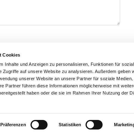
t Cookies
 Inhalte und Anzeigen zu personalisieren, Funktionen für sozia
e Zugriffe auf unsere Website zu analysieren. Außerdem geben w
rwendung unserer Website an unsere Partner für soziale Medien
schutz
Nutzungsbedingungen
Erklärung zur Bar
re Partner führen diese Informationen möglicherweise mit weite
ereitgestellt haben oder die sie im Rahmen Ihrer Nutzung der D
ür aktiven Natur- und Umweltschutz
Präferenzen
Statistiken
Marketin