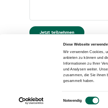
Diese Webseite verwende
Wir verwenden Cookies, um
anbieten zu können und di
Informationen zu Ihrer Ve
Kontakt
Impressum
Daten
und Analysen weiter. Unse
zusammen, die Sie ihnen b
gesammelt haben.
Einwilligungsauswahl
© 2026 RegioCrowd - Dein Engagementportal f
Notwendig