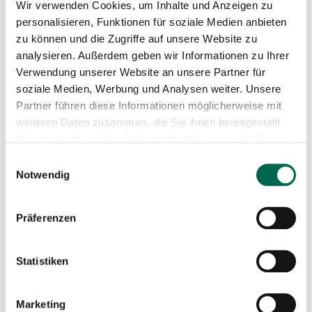
Wir verwenden Cookies, um Inhalte und Anzeigen zu
personalisieren, Funktionen für soziale Medien anbieten
Wann
zu können und die Zugriffe auf unsere Website zu
Beginn: 2. Oktober 2025
analysieren. Außerdem geben wir Informationen zu Ihrer
Verwendung unserer Website an unsere Partner für
12:19 Uhr
soziale Medien, Werbung und Analysen weiter. Unsere
Partner führen diese Informationen möglicherweise mit
Ende: 31. Oktober 2027
weiteren Daten zusammen, die Sie ihnen bereitgestellt
12:12 Uhr
haben oder die sie im Rahmen Ihrer Nutzung der Dienste
gesammelt haben.
Einwilligungsauswahl
Notwendig
Präferenzen
Teilnahme an "#4fortheforest -
Müllsammelaktion"
Statistiken
1
2
Marketing