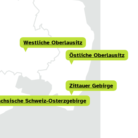
Westliche Oberlausitz
Östliche Oberlausitz
Zittauer Gebirge
chsische Schweiz-Osterzgebirge