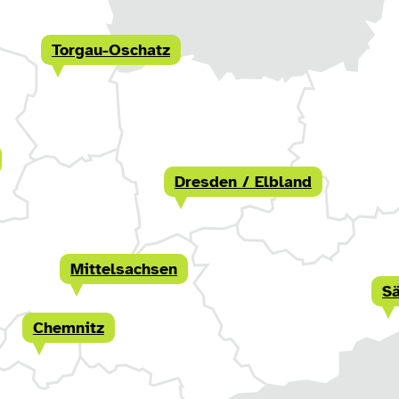
Torgau-Oschatz
Dresden / Elbland
Mittelsachsen
Sä
Chemnitz