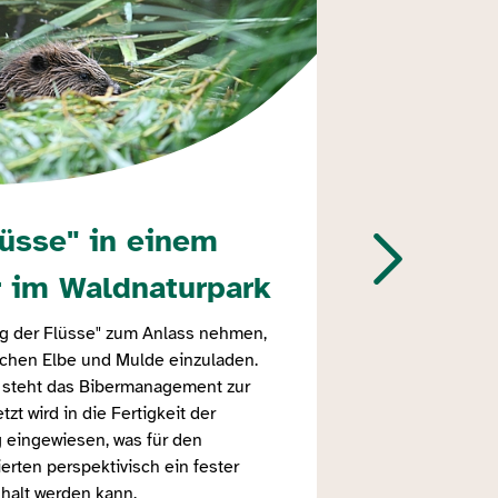
lüsse" in einem
Fo
r im Waldnaturpark
„P
Te
g der Flüsse" zum Anlass nehmen,
ischen Elbe und Mulde einzuladen.
OD
 steht das Bibermanagement zur
tzt wird in die Fertigkeit der
Das 
g eingewiesen, was für den
vielf
rten perspektivisch ein fester
nhalt werden kann.