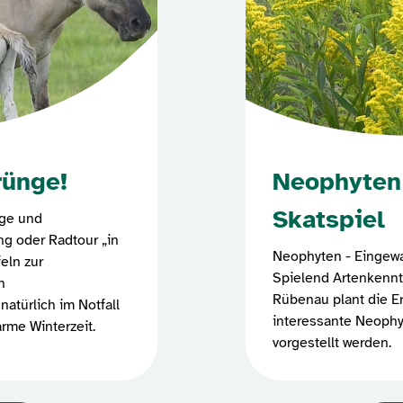
rünge!
Neophyten
Skatspiel
ege und
g oder Radtour „in
Neophyten - Eingewa
eln zur
Spielend Artenkennt
n
Rübenau plant die Er
atürlich im Notfall
interessante Neophy
rme Winterzeit.
vorgestellt werden.