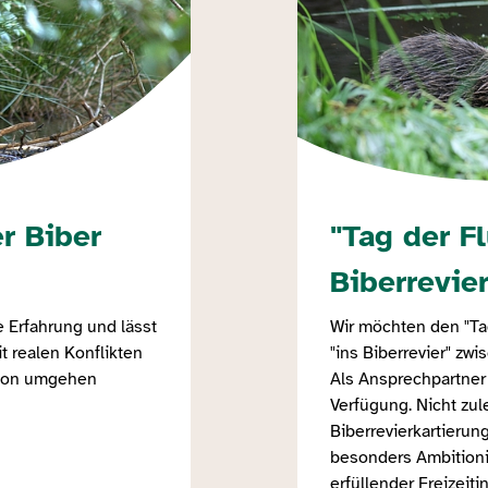
r Biber
"Tag der F
Biberrevie
 Erfahrung und lässt
Wir möchten den "Ta
 realen Konflikten
"ins Biberrevier" zw
gion umgehen
Als Ansprechpartner
Verfügung. Nicht zule
Biberrevierkartierun
besonders Ambitionie
erfüllender Freizeiti