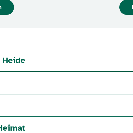
n
 Heide
Heimat