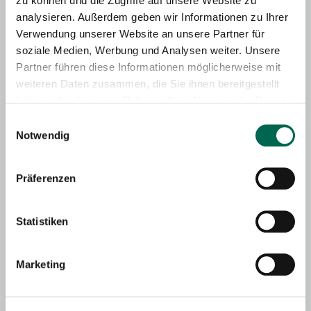
zu können und die Zugriffe auf unsere Website zu
analysieren. Außerdem geben wir Informationen zu Ihrer
Verwendung unserer Website an unsere Partner für
soziale Medien, Werbung und Analysen weiter. Unsere
Sachsen-Anhalt
Partner führen diese Informationen möglicherweise mit
weiteren Daten zusammen, die Sie ihnen bereitgestellt
haben oder die sie im Rahmen Ihrer Nutzung der Dienste
gesammelt haben.
Einwilligungsauswahl
Sachsen
Notwendig
Thüringen
Präferenzen
Statistiken
Wähle deine Region aus
Marketing
Klicke den Namen deiner Region auf der Karte an, um
mehr über die Projekte und Aktivitäten in deiner Nähe zu
erfahren.