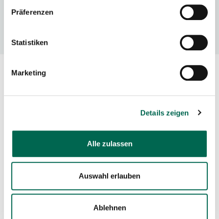
Präferenzen
Mail
anmeldung@kammbegegnungen.de
Statistiken
Marketing
Naturschutzvereine im Mittleren Erzgebirge
engagieren sich für den Erhalt der typischen
Gehölzflora in den Lebensräumen unseres
Details zeigen
Gebirges. Dazu gehören die Anstrengungen zur
Rettung alter Bäume vor der Säge ebenso wie die
Alle zulassen
Pflanzung junger Gehölze in der Landschaft. Schon
seit mehreren Jahren beteiligten sich der NABU
Mittleres Erzgebirge sowie der Natura Miriquidica
Auswahl erlauben
e.V. deshalb an der Aktion
„Einheitsbuddeln“
.
Gemeinsam konnten so bisher über 150 attraktive
Ablehnen
Bäume an verschiedenen Orten gepflanzt werden.