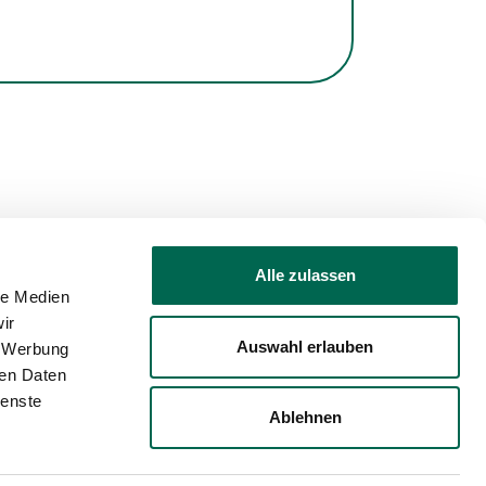
Alle zulassen
le Medien
ir
Auswahl erlauben
, Werbung
rierefreiheit
Barriere melden
ren Daten
ienste
Ablehnen