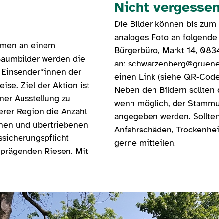
Nicht vergessen
Die Bilder können bis zum 
analoges Foto an folgende
ehmen an einem
Bürgerbüro, Markt 14, 083
 Baumbilder werden die
an: schwarzenberg@gruene
 Einsender*innen der
einen Link (siehe QR-Code
ise. Ziel der Aktion ist
Neben den Bildern sollten
ner Ausstellung zu
wenn möglich, der Stammu
erer Region die Anzahl
angegeben werden. Sollte
onen und übertriebenen
Anfahrschäden, Trockenheit 
icherungspflicht
gerne mitteilen.
dprägenden Riesen. Mit