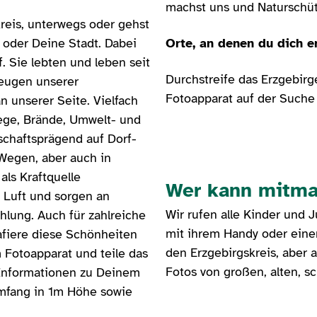
machst uns und Naturschüt
reis, unterwegs oder gehst
oder Deine Stadt. Dabei
Orte, an denen du dich 
. Sie lebten und leben seit
Durchstreife das Erzgebirg
Zeugen unserer
Fotoapparat auf der Such
n unserer Seite. Vielfach
ege, Brände, Umwelt- und
schaftsprägend auf Dorf-
 Wegen, aber auch in
ls Kraftquelle
Wer kann mitm
Luft und sorgen an
Wir rufen alle Kinder und J
lung. Auch für zahlreiche
mit ihrem Handy oder eine
afiere diese Schönheiten
den Erzgebirgskreis, aber 
Fotoapparat und teile das
Fotos von großen, alten, 
r Informationen zu Deinem
mfang in 1m Höhe sowie