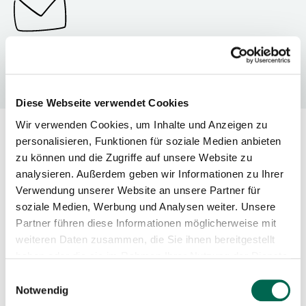
Mail
naturschutz@bund-dresden.de
Diese Webseite verwendet Cookies
Wir verwenden Cookies, um Inhalte und Anzeigen zu
personalisieren, Funktionen für soziale Medien anbieten
Vom 27.-31. August 2025 kannst Du mit uns eine
zu können und die Zugriffe auf unsere Website zu
Woche lang ins Erzgebirge fahren und hast die
analysieren. Außerdem geben wir Informationen zu Ihrer
Möglichkeit viel über die Wiesenpflege zu lernen,
Verwendung unserer Website an unsere Partner für
die artenreichen Bergwiesen zu entdecken und
soziale Medien, Werbung und Analysen weiter. Unsere
Dich ganz praktisch für den Naturschutz
Partner führen diese Informationen möglicherweise mit
einzusetzen. Gemeinsam mit jungen Erwachsenen
weiteren Daten zusammen, die Sie ihnen bereitgestellt
haben oder die sie im Rahmen Ihrer Nutzung der Dienste
aus Tschechien und Deutschland packen wir es an
gesammelt haben.
und setzen uns mit viel Spaß und Energie für den
Einwilligungsauswahl
Notwendig
Erhalt der Artenvielfalt im Erzgebirge ein.