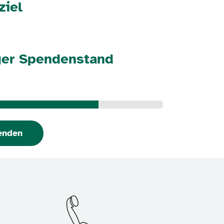
ziel
ger Spendenstand
enden