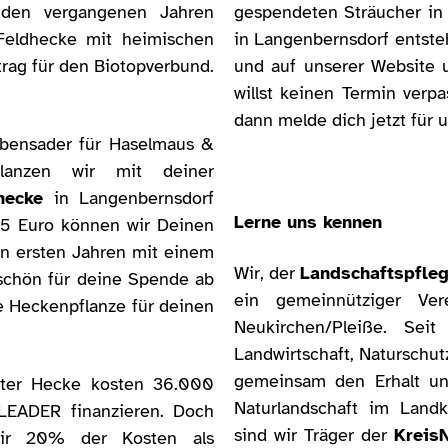
 den vergangenen Jahren
gespendeten Sträucher in
Feldhecke mit heimischen
in Langenbernsdorf entste
trag für den Biotopverbund.
und auf unserer Website 
willst keinen Termin verp
dann melde dich jetzt für 
ebensader für Haselmaus &
anzen wir mit deiner
hecke
in Langenbernsdorf
Lerne uns kennen
25 Euro können wir Deinen
en ersten Jahren mit einem
Wir, der
Landschaftspfleg
eschön für deine Spende ab
ein gemeinnütziger Ve
e Heckenpflanze für deinen
Neukirchen/Pleiße. Sei
Landwirtschaft, Naturschu
gemeinsam den Erhalt und
ter Hecke kosten 36.000
Naturlandschaft im Land
 LEADER finanzieren. Doch
sind wir Träger der
Kreis
wir 20% der Kosten als