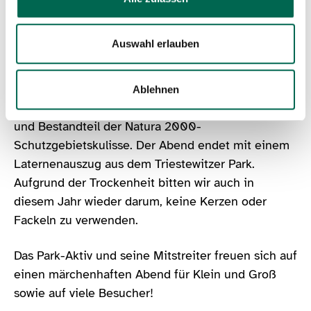
für das leibliche Wohl ist gesorgt.
Auswahl erlauben
Der LPV Torgau-Oschatz informiert im Zuge der
Veranstaltung über den Erhalt des historischen
Parkes, die alten absterbenden Eichen als
Ablehnen
Lebensraum für den streng geschützten Heldbock
und Bestandteil der Natura 2000-
Schutzgebietskulisse. Der Abend endet mit einem
Laternenauszug aus dem Triestewitzer Park.
Aufgrund der Trockenheit bitten wir auch in
diesem Jahr wieder darum, keine Kerzen oder
Fackeln zu verwenden.
Das Park-Aktiv und seine Mitstreiter freuen sich auf
einen märchenhaften Abend für Klein und Groß
sowie auf viele Besucher!