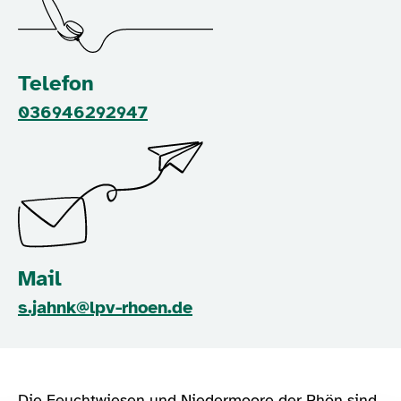
Telefon
036946292947
Mail
s.jahnk@lpv-rhoen.de
Die Feuchtwiesen und Niedermoore der Rhön sind