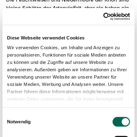
kleine Schätze der Artenvielfalt, aber sie haben ein
Problem: Für die meisten Mahd-Geräte sind sie viel
zu empfindlich.
Diese Webseite verwendet Cookies
Deshalb setzen wir bei dieser Mitmachaktion auf
Handarbeit! Wenn du Lust hast zu lernen, boden-
Wir verwenden Cookies, um Inhalte und Anzeigen zu
personalisieren, Funktionen für soziale Medien anbieten
und artenschonend zu arbeiten und dabei etwas für
zu können und die Zugriffe auf unsere Website zu
deine körperliche und geistige Fitness zu tun, bist
analysieren. Außerdem geben wir Informationen zu Ihrer
du bei unserer Sensenaktion genau richtig.
Verwendung unserer Website an unsere Partner für
soziale Medien, Werbung und Analysen weiter. Unsere
Das erwartet dich:
Partner führen diese Informationen möglicherweise mit
weiteren Daten zusammen, die Sie ihnen bereitgestellt
Spezialisten auf der Spur:
Erfahre bei einer 30-
haben oder die sie im Rahmen Ihrer Nutzung der Dienste
minütigen naturkundlichen Führung was diese
gesammelt haben.
Einwilligungsauswahl
Flächen so besonders macht.
Notwendig