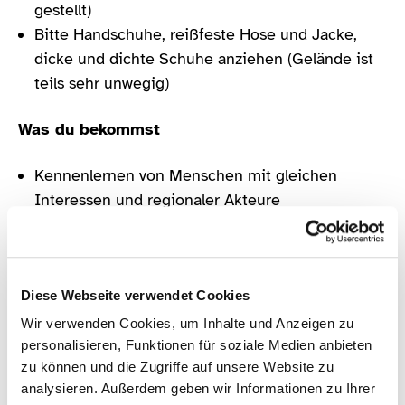
gestellt)
Bitte Handschuhe, reißfeste Hose und Jacke,
dicke und dichte Schuhe anziehen (Gelände ist
teils sehr unwegig)
Was du bekommst
Kennenlernen von Menschen mit gleichen
Interessen und regionaler Akteure
Teamwork, Austausch, Vernetzung, sportliche
Aktivität
Kennenlernen der Reinigung von Nistkästen (Was
ist zu beachten?)
Diese Webseite verwendet Cookies
Kenntnisse im Brutvogelbestand, dem
Wir verwenden Cookies, um Inhalte und Anzeigen zu
Nistkastenmonitoring sowie in der
personalisieren, Funktionen für soziale Medien anbieten
zu können und die Zugriffe auf unsere Website zu
Vogelschutzbildung
analysieren. Außerdem geben wir Informationen zu Ihrer
Erkennen weiterer Zusammenhänge (zum