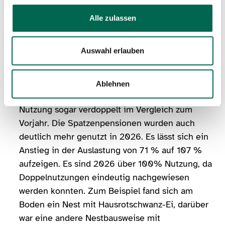
diese Kästen nur von Eichhörnchen,
Stinkwanzen, Ohrenzwicker, Ameisen,
Alle zulassen
Feldwespen und Spinnen (was erkennbar war).
Die Kohlmeisenkästen wurden 2026 gänzlich
Auswahl erlauben
(100%) besucht und genutzt, hier hat sich eine
Zunahme von 11% im Vergleich zu 2025
ergeben. Ebenso hat sich die Auslastung der
Ablehnen
Blaumeisenkästen stark erhöht. Hier hat sich die
Nutzung sogar verdoppelt im Vergleich zum
Vorjahr. Die Spatzenpensionen wurden auch
deutlich mehr genutzt in 2026. Es lässt sich ein
Anstieg in der Auslastung von 71 % auf 107 %
aufzeigen. Es sind 2026 über 100% Nutzung, da
Doppelnutzungen eindeutig nachgewiesen
werden konnten. Zum Beispiel fand sich am
Boden ein Nest mit Hausrotschwanz-Ei, darüber
war eine andere Nestbausweise mit