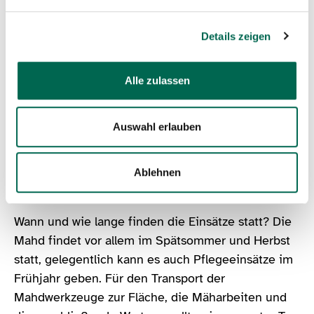
gelegentlich Reparaturen notwendig.
Details zeigen
Wo wird Hilfe gesucht?
Interessierte aus dem
gesamten Landkreis Saalfeld-Rudolstadt können
Alle zulassen
sich bei der Wiesenpflege einbringen. Viele NABU-
Schutzgebiete befinden sich im Süden des
Auswahl erlauben
Landkreises, so beispielsweise in
Wittmannsgereuth, in Reichmannsdorf und in
Lichtenhain. Bei welchem Gebiet Du unterstützt,
Ablehnen
kann jeweils im Einzelnen abgestimmt werden.
Wann und wie lange finden die Einsätze statt? Die
Mahd findet vor allem im Spätsommer und Herbst
statt, gelegentlich kann es auch Pflegeeinsätze im
Frühjahr geben. Für den Transport der
Mahdwerkzeuge zur Fläche, die Mäharbeiten und