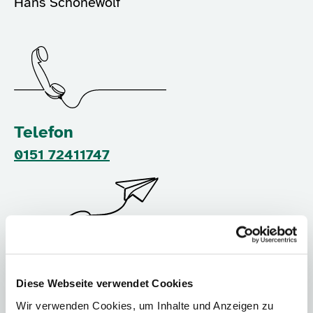
Hans Schönewolf
Telefon
0151 72411747
Mail
Diese Webseite verwendet Cookies
Hans.Schoenewolf@NABU-Thueringen.de
Wir verwenden Cookies, um Inhalte und Anzeigen zu