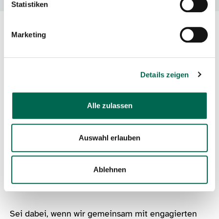
Statistiken
Marketing
Gemeinsam pflanzen für mehr
Natur vor Ort!
Details zeigen
Am
Samstag, den 31. Oktober 2026
, lädt die
Bürgerinitiative zum Schutz der Natur und
Alle zulassen
Umwelt
herzlich zum großen
Pflanztag
ein!
Dank einer großzügigen Ausgleichspflanzung der
Auswahl erlauben
Firma ATC können wir
27 neue Bäume und deren
„Zubehör“
in die Erde bringen. Ein wichtiger
Ablehnen
Beitrag für mehr Artenvielfalt und ein gesundes
Landschaftsbild.
Sei dabei, wenn wir gemeinsam mit engagierten