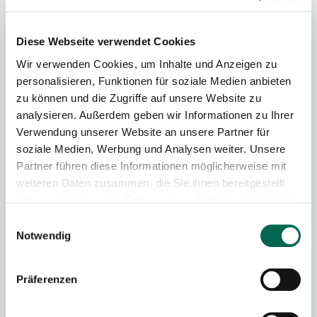
Diese Webseite verwendet Cookies
Wir verwenden Cookies, um Inhalte und Anzeigen zu
personalisieren, Funktionen für soziale Medien anbieten
zu können und die Zugriffe auf unsere Website zu
analysieren. Außerdem geben wir Informationen zu Ihrer
Telefon
Verwendung unserer Website an unsere Partner für
+49 37431 86200
soziale Medien, Werbung und Analysen weiter. Unsere
Partner führen diese Informationen möglicherweise mit
weiteren Daten zusammen, die Sie ihnen bereitgestellt
haben oder die sie im Rahmen Ihrer Nutzung der Dienste
gesammelt haben.
Einwilligungsauswahl
Notwendig
Mail
Präferenzen
info@muehlenviertel-vogtland.de