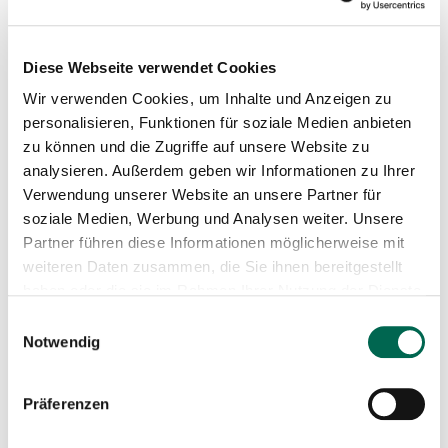
Am 10. Oktober 2026 läd der LPV Rhön herzlich
zum nächsten Freiwilligeneinsatz in den
Diese Webseite verwendet Cookies
Sortengarten Dörrensolz ein.
Wir verwenden Cookies, um Inhalte und Anzeigen zu
personalisieren, Funktionen für soziale Medien anbieten
Unter dem Motto
“Saurer Apfel - Süßer Zweck”
zu können und die Zugriffe auf unsere Website zu
sind alle willkommen, die Lust haben, sich im
analysieren. Außerdem geben wir Informationen zu Ihrer
Verwendung unserer Website an unsere Partner für
Rahmen eines freiwilligen Arbeitseinsatzes aktiv
soziale Medien, Werbung und Analysen weiter. Unsere
für den Erhalt des Sortengartens zu engagieren.
Partner führen diese Informationen möglicherweise mit
weiteren Daten zusammen, die Sie ihnen bereitgestellt
Was du gibst:
haben oder die sie im Rahmen Ihrer Nutzung der Dienste
gesammelt haben.
Einwilligungsauswahl
Unterstützung bei der Apfelernte für den LPV-
Notwendig
eigenen Saft, dessen Erlös zum Erhalt der Wiese
eingesetzt wird
Präferenzen
Was du bekommst: