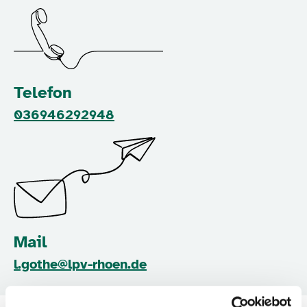
Telefon
036946292948
Mail
l.gothe@lpv-rhoen.de