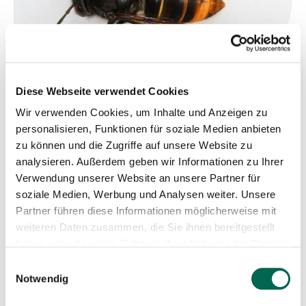
Diese Webseite verwendet Cookies
Wir verwenden Cookies, um Inhalte und Anzeigen zu
personalisieren, Funktionen für soziale Medien anbieten
zu können und die Zugriffe auf unsere Website zu
analysieren. Außerdem geben wir Informationen zu Ihrer
Verwendung unserer Website an unsere Partner für
Barrierefreiheit
Sachsenweit
Tiere
soziale Medien, Werbung und Analysen weiter. Unsere
Partner führen diese Informationen möglicherweise mit
Wann
weiteren Daten zusammen, die Sie ihnen bereitgestellt
haben oder die sie im Rahmen Ihrer Nutzung der Dienste
Beginn: 18. März 2025
gesammelt haben.
Einwilligungsauswahl
17:30 - 19:00 Uhr
Notwendig