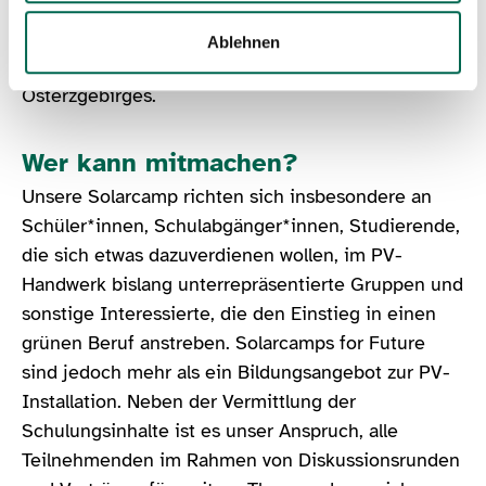
begegnen wir damit dem Fachkräftemangel und
bringen den Klimaschutz voran – all das in der
Ablehnen
wunderschönen Kulturlandschaft des
Osterzgebirges.
Wer kann mitmachen?
Unsere Solarcamp richten sich insbesondere an
Schüler*innen, Schulabgänger*innen, Studierende,
die sich etwas dazuverdienen wollen, im PV-
Handwerk bislang unterrepräsentierte Gruppen und
sonstige Interessierte, die den Einstieg in einen
grünen Beruf anstreben. Solarcamps for Future
sind jedoch mehr als ein Bildungsangebot zur PV-
Installation. Neben der Vermittlung der
Schulungsinhalte ist es unser Anspruch, alle
Teilnehmenden im Rahmen von Diskussionsrunden