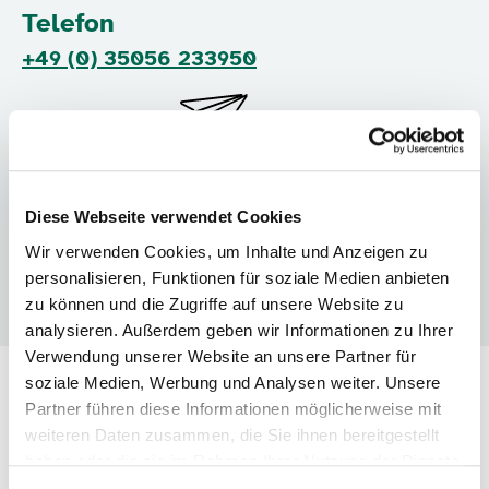
Telefon
+49 (0) 35056 233950
Diese Webseite verwendet Cookies
Wir verwenden Cookies, um Inhalte und Anzeigen zu
Mail
personalisieren, Funktionen für soziale Medien anbieten
info@naturschutzstation-osterzgebirge.de
zu können und die Zugriffe auf unsere Website zu
analysieren. Außerdem geben wir Informationen zu Ihrer
Verwendung unserer Website an unsere Partner für
soziale Medien, Werbung und Analysen weiter. Unsere
Solarcamp: 8. bis 13. September 2025 im Schloss
Partner führen diese Informationen möglicherweise mit
weiteren Daten zusammen, die Sie ihnen bereitgestellt
Lauenstein
haben oder die sie im Rahmen Ihrer Nutzung der Dienste
gesammelt haben.