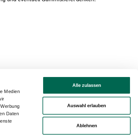
Alle zulassen
le Medien
ir
Auswahl erlauben
, Werbung
rierefreiheit
Barriere melden
ren Daten
ienste
Ablehnen