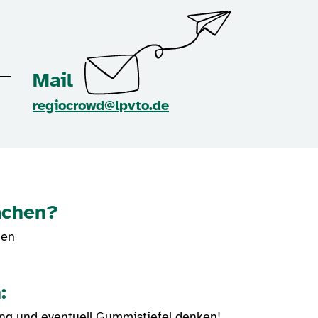
Mail
regiocrowd@lpvto.de
achen?
men
:
ung und eventuell Gummistiefel denken!