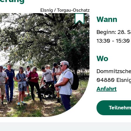
Elsnig / Torgau-Oschatz
Wann
Beginn: 28. 
13:30 - 15:30
Wo
Dommitzsche
04880 Elsni
Anfahrt
Teilneh