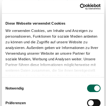
Diese Webseite verwendet Cookies
Kultur
Wir verwenden Cookies, um Inhalte und Anzeigen zu
personalisieren, Funktionen für soziale Medien anbieten
Wann
zu können und die Zugriffe auf unsere Website zu
Beginn: 16. September 2024
analysieren. Außerdem geben wir Informationen zu Ihrer
Verwendung unserer Website an unsere Partner für
15:09 Uhr
soziale Medien, Werbung und Analysen weiter. Unsere
Partner führen diese Informationen möglicherweise mit
Ende: 31. Dezember 2027
weiteren Daten zusammen, die Sie ihnen bereitgestellt
15:09 Uhr
haben oder die sie im Rahmen Ihrer Nutzung der Dienste
gesammelt haben.
Einwilligungsauswahl
Wo
Notwendig
Straße der Jugend 1c
Präferenzen
04886 Arzberg