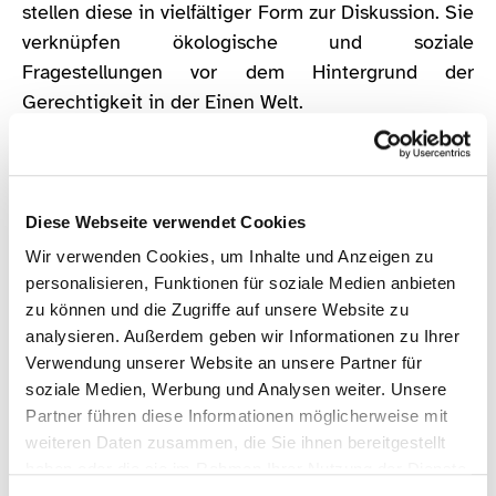
stellen diese in vielfältiger Form zur Diskussion. Sie
verknüpfen ökologische und soziale
Fragestellungen vor dem Hintergrund der
Gerechtigkeit in der Einen Welt.
Der Bildungsmarkt wird von einem eigens dafür
gegründeten Chemnitzer Bildungsnetzwerk für
Nachhaltigkeit realisiert. Dieses besteht aus
Diese Webseite verwendet Cookies
Einrichtungen, die sich der umwelt- und
Wir verwenden Cookies, um Inhalte und Anzeigen zu
entwicklungspolitischen Bildung widmen sowie
personalisieren, Funktionen für soziale Medien anbieten
externen Kooperationspartnern. Über die Jahre
zu können und die Zugriffe auf unsere Website zu
beteiligten sich das Umweltzentrum Chemnitz, die
analysieren. Außerdem geben wir Informationen zu Ihrer
Verwendung unserer Website an unsere Partner für
Sächsische Landesstiftung Natur und Umwelt, der
soziale Medien, Werbung und Analysen weiter. Unsere
Bund für Umwelt und Naturschutz/ BUND e.V., die
Partner führen diese Informationen möglicherweise mit
Verbraucherzentrale Sachsen, solaris
weiteren Daten zusammen, die Sie ihnen bereitgestellt
Förderzentrum für Jugend und Umwelt gGmbH
haben oder die sie im Rahmen Ihrer Nutzung der Dienste
Sachsen, das Infozentrum Weltladen e.V., Freie
gesammelt haben.